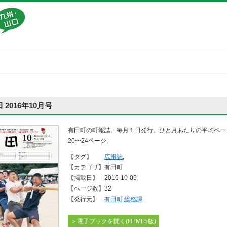
 2016年10月号
有田町の町報誌。毎月１日発行。ひと月あたりの平均ペー
20〜24ページ。
【タグ】
広報誌
,
【カテゴリ】
有田町
【掲載日】
2016-10-05
【ページ数】
32
【発行元】
有田町 総務課
＞電子ブックを開く(HTML5版)