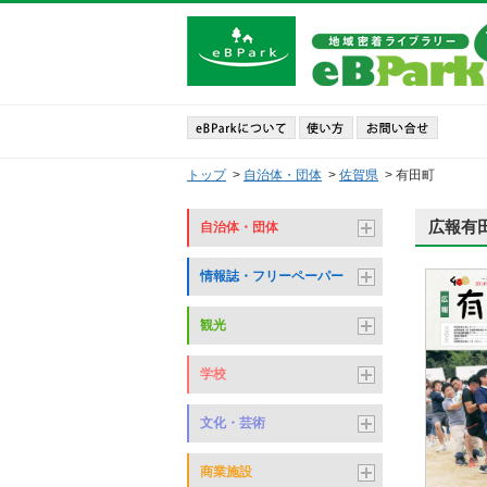
トップ
>
自治体・団体
>
佐賀県
>
有田町
広報有田
自治体・団体
情報誌・フリーペーパー
観光
学校
文化・芸術
商業施設