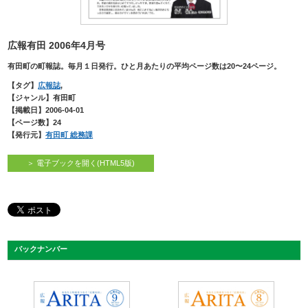
広報有田 2006年4月号
有田町の町報誌。毎月１日発行。ひと月あたりの平均ページ数は20〜24ページ。
【タグ】
広報誌
,
【ジャンル】有田町
【掲載日】2006-04-01
【ページ数】24
【発行元】
有田町 総務課
＞ 電子ブックを開く(HTML5版)
バックナンバー