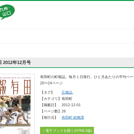
 2012年12月号
有田町の町報誌。毎月１日発行。ひと月あたりの平均ペー
20〜24ページ
【タグ】
広報誌
,
【カテゴリ】
有田町
【掲載日】
2012-12-01
【ページ数】
26
【発行元】
有田町 総務課
＞電子ブックを開く(HTML5版)