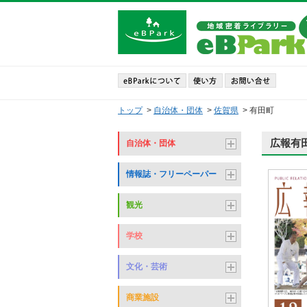
トップ
>
自治体・団体
>
佐賀県
>
有田町
広報有田
自治体・団体
情報誌・フリーペーパー
観光
学校
文化・芸術
商業施設