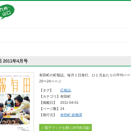
 2011年4月号
有田町の町報誌。毎月１日発行。ひと月あたりの平均ペー
20〜24ページ
【タグ】
広報誌
,
【カテゴリ】
有田町
【掲載日】
2011-04-01
【ページ数】
24
【発行元】
有田町 総務課
＞電子ブックを開く(HTML5版)