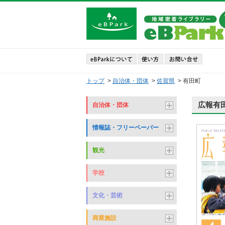
トップ
>
自治体・団体
>
佐賀県
>
有田町
広報有田
自治体・団体
情報誌・フリーペーパー
観光
学校
文化・芸術
商業施設