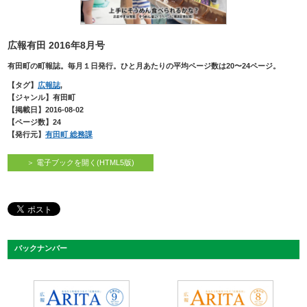
広報有田 2016年8月号
有田町の町報誌。毎月１日発行。ひと月あたりの平均ページ数は20〜24ページ。
【タグ】
広報誌
,
【ジャンル】有田町
【掲載日】2016-08-02
【ページ数】24
【発行元】
有田町 総務課
＞ 電子ブックを開く(HTML5版)
バックナンバー