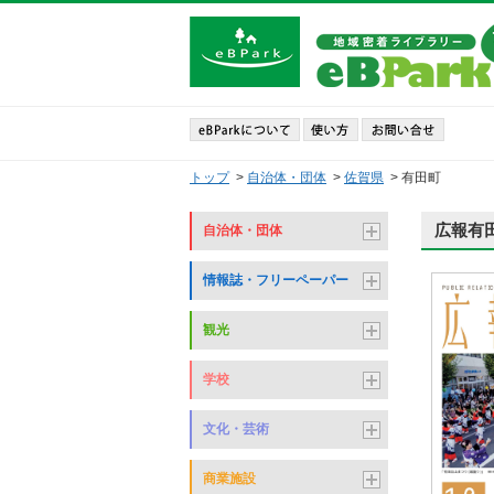
トップ
>
自治体・団体
>
佐賀県
>
有田町
広報有田
自治体・団体
情報誌・フリーペーパー
観光
学校
文化・芸術
商業施設