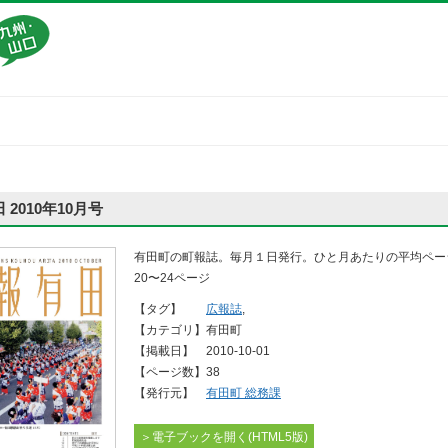
 2010年10月号
有田町の町報誌。毎月１日発行。ひと月あたりの平均ペー
20〜24ページ
【タグ】
広報誌
,
【カテゴリ】
有田町
【掲載日】
2010-10-01
【ページ数】
38
【発行元】
有田町 総務課
＞電子ブックを開く(HTML5版)