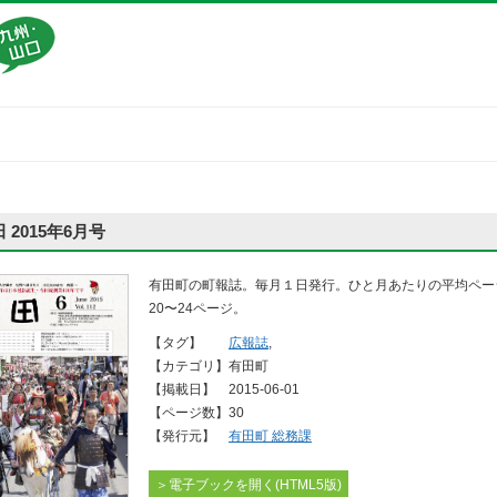
 2015年6月号
有田町の町報誌。毎月１日発行。ひと月あたりの平均ペー
20〜24ページ。
【タグ】
広報誌
,
【カテゴリ】
有田町
【掲載日】
2015-06-01
【ページ数】
30
【発行元】
有田町 総務課
＞電子ブックを開く(HTML5版)