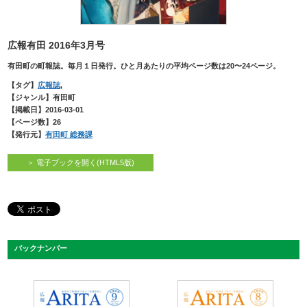
広報有田 2016年3月号
有田町の町報誌。毎月１日発行。ひと月あたりの平均ページ数は20〜24ページ。
【タグ】
広報誌
,
【ジャンル】有田町
【掲載日】2016-03-01
【ページ数】26
【発行元】
有田町 総務課
＞ 電子ブックを開く(HTML5版)
バックナンバー