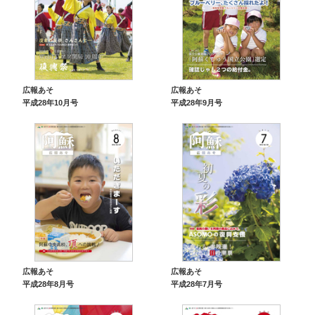
広報あそ
広報あそ
平成28年10月号
平成28年9月号
広報あそ
広報あそ
平成28年8月号
平成28年7月号