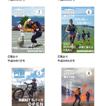
広報あそ
広報あそ
平成30年7月号
平成30年6月号