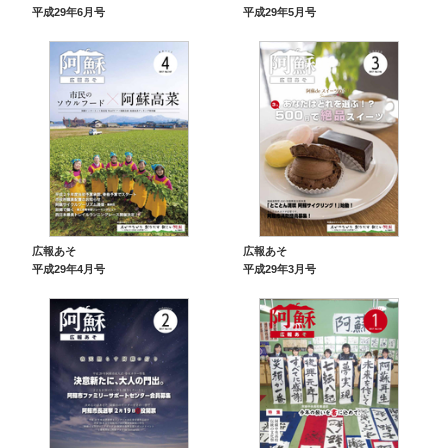
平成29年6月号
平成29年5月号
広報あそ
広報あそ
平成29年4月号
平成29年3月号