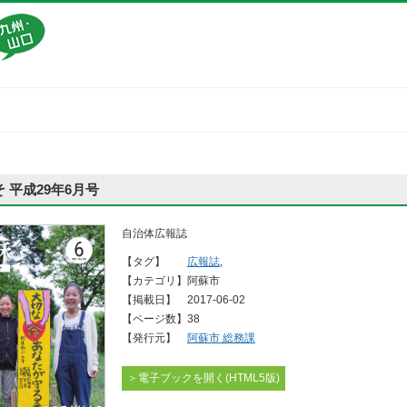
 平成29年6月号
自治体広報誌
【タグ】
広報誌
,
【カテゴリ】
阿蘇市
【掲載日】
2017-06-02
【ページ数】
38
【発行元】
阿蘇市 総務課
＞電子ブックを開く(HTML5版)