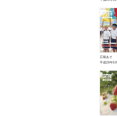
広報あそ
平成28年6