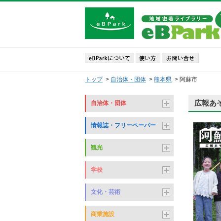
トップ
>
自治体・団体
>
熊本県
>
阿蘇市
広報あそ
自治体・団体
情報誌・フリーペーパー
観光
学校
文化・芸術
商業施設