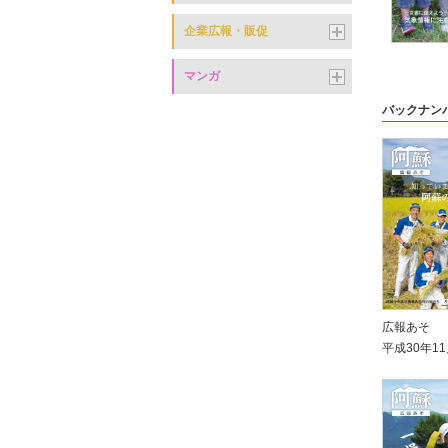
企業広報・販促
マンガ
バックナン
広報あそ
平成30年1