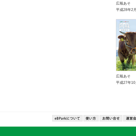
広報あそ
平成28年2
広報あそ
平成27年1