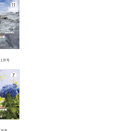
11月号
7月号