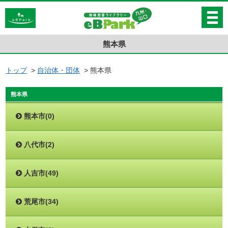
熊本県
トップ
>
自治体・団体
>
熊本県
熊本県
熊本市(0)
八代市(2)
人吉市(49)
荒尾市(34)