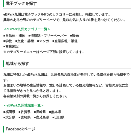
電子ブックを探す
eBPark九州は電子ブックを8つのカテゴリーに分類し、掲載しています。
興味のある分野のカテゴリーページで、是非お気に入りの1冊を見つけてください。
＜eBPark九州カテゴリー一覧＞
■自治体・団体 ■情報誌・フリーペーパー ■観光
■学校 ■文化・芸術 ■マンガ ■企業広報・販促
■商業施設
※カテゴリーメニューはページ下部に設置しています。
地域から探す
九州に特化したeBPark九州は、九州各県の自治体が発行している媒体を続々掲載中で
す。
お住まいの地域の生活情報や、旅行を計画している観光地情報など、皆様のお役に立
てる情報がきっと見つかると思います。
各自治体別の掲載一覧からお探しください。
＜eBPark九州地域別一覧＞
■福岡県 ■佐賀県 ■長崎県 ■熊本県
■大分県 ■宮崎県 ■鹿児島県 ■山口県
Facebookページ