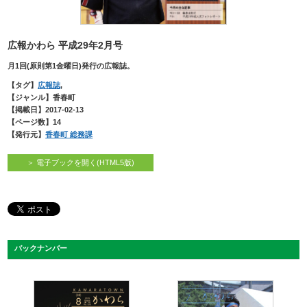
広報かわら 平成29年2月号
月1回(原則第1金曜日)発行の広報誌。
【タグ】
広報誌
,
【ジャンル】香春町
【掲載日】2017-02-13
【ページ数】14
【発行元】
香春町 総務課
＞ 電子ブックを開く(HTML5版)
バックナンバー