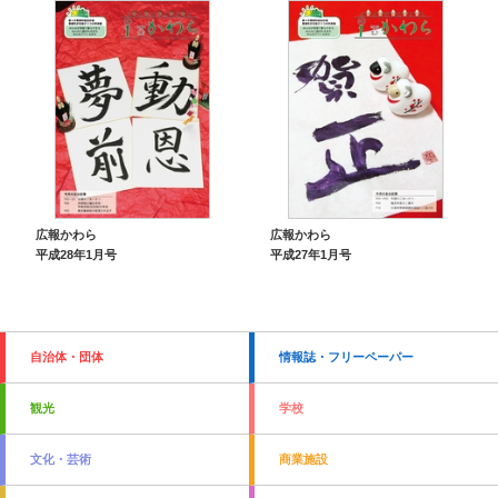
広報かわら
広報かわら
平成28年1月号
平成27年1月号
自治体・団体
情報誌・フリーペーパー
観光
学校
文化・芸術
商業施設