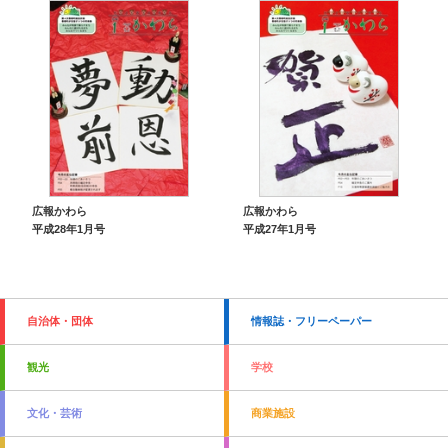
広報かわら
広報かわら
平成28年1月号
平成27年1月号
自治体・団体
情報誌・フリーペーパー
観光
学校
文化・芸術
商業施設