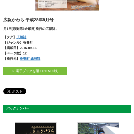
広報かわら 平成28年9月号
月1回(原則第1金曜日)発行の広報誌。
【タグ】
広報誌
,
【ジャンル】香春町
【掲載日】2016-09-16
【ページ数】12
【発行元】
香春町 総務課
＞ 電子ブックを開く(HTML5版)
バックナンバー