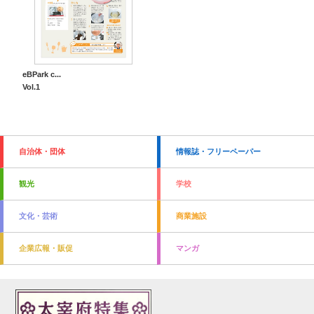
eBPark c...
Vol.1
自治体・団体
情報誌・フリーペーパー
観光
学校
文化・芸術
商業施設
企業広報・販促
マンガ