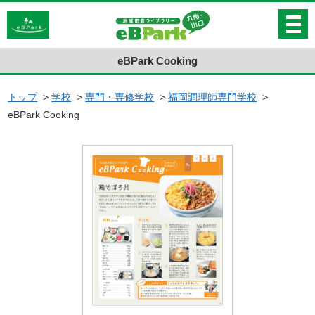
eBPark Cooking
トップ
>
学校
>
専門・専修学校
>
福岡調理師専門学校
>
eBPark Cooking