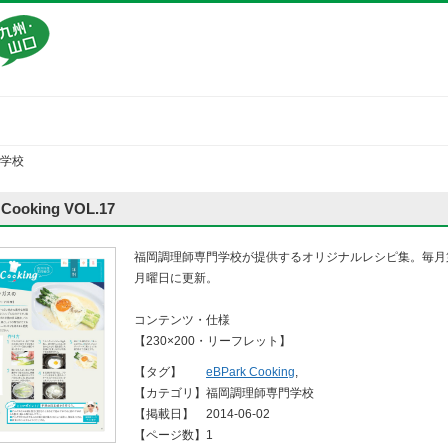
学校
 Cooking VOL.17
福岡調理師専門学校が提供するオリジナルレシピ集。毎月
月曜日に更新。
コンテンツ・仕様
【230×200・リーフレット】
【タグ】
eBPark Cooking
,
【カテゴリ】
福岡調理師専門学校
【掲載日】
2014-06-02
【ページ数】
1