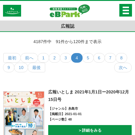
広報誌
4187件中 91件から120件まで表示
最初
前へ
1
2
3
4
5
6
7
8
9
10
最後
次へ
広報いとしま 2021年1月1日ー2020年12月
15日号
【ジャンル】糸島市
【掲載日】2021-01-01
【ページ数】48
＞詳細をみる