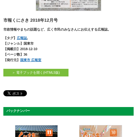
市報くにさき 2018年12月号
市政情報やまちの話題など、広く市民のみなさんにお伝えする広報誌。
【タグ】
広報誌
,
【ジャンル】国東市
【掲載日】2018-12-10
【ページ数】36
【発行元】
国東市 広報室
＞ 電子ブックを開く(HTML5版)
バックナンバー