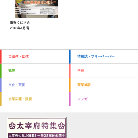
市報くにさき
2016年1月号
自治体・団体
情報誌・フリーペーパー
観光
学校
文化・芸術
商業施設
企業広報・販促
マンガ