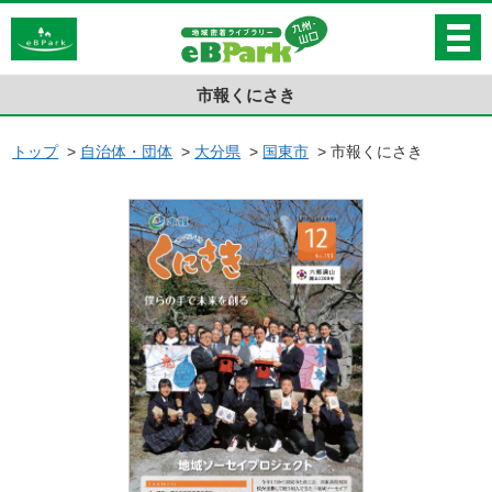
市報くにさき
トップ
>
自治体・団体
>
大分県
>
国東市
>
市報くにさき