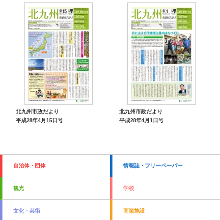
北九州市政だより
北九州市政だより
平成28年4月15日号
平成28年4月1日号
自治体・団体
情報誌・フリーペーパー
観光
学校
文化・芸術
商業施設