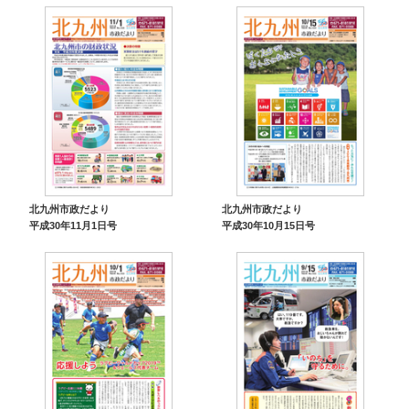
北九州市政だより
北九州市政だより
平成30年11月1日号
平成30年10月15日号