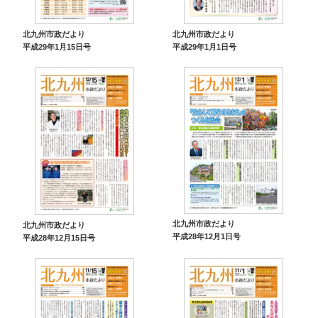
北九州市政だより
北九州市政だより
平成29年1月15日号
平成29年1月1日号
北九州市政だより
北九州市政だより
平成28年12月1日号
平成28年12月15日号