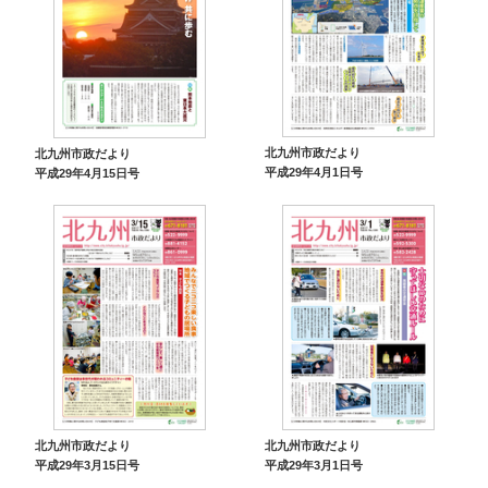
北九州市政だより
北九州市政だより
平成29年4月1日号
平成29年4月15日号
北九州市政だより
北九州市政だより
平成29年3月15日号
平成29年3月1日号