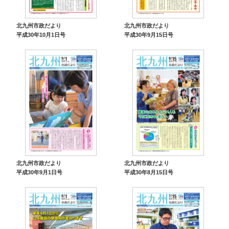
北九州市政だより
北九州市政だより
平成30年10月1日号
平成30年9月15日号
北九州市政だより
北九州市政だより
平成30年9月1日号
平成30年8月15日号