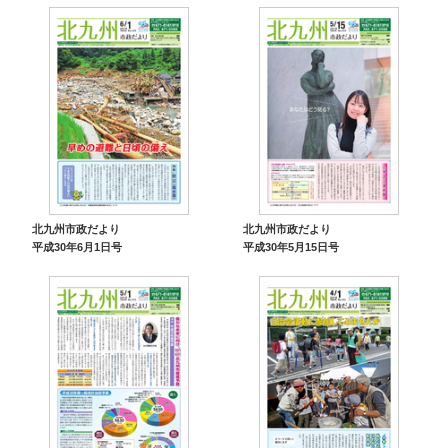
北九州市政だより
北九州市政だより
平成30年6月1日号
平成30年5月15日号