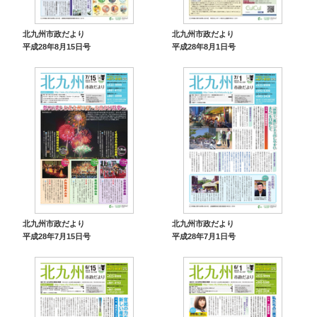
北九州市政だより
北九州市政だより
平成28年8月15日号
平成28年8月1日号
北九州市政だより
北九州市政だより
平成28年7月15日号
平成28年7月1日号